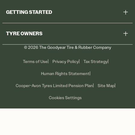
GETTING STARTED
Browse All Tyres
TYRE OWNERS
Find a Dealer
©
2026
The Goodyear Tire & Rubber Company
Recall Information
Contact Us
Tyre Care
Terms of Use
Privacy Policy
Tax Strategy
Promotions
Human Rights Statement
Cooper-Avon Tyres Limited Pension Plan
Site Map
Cookies Settings