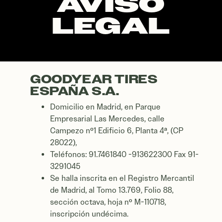
AVISO
LEGAL
AVISO LEGAL
GOODYEAR TIRES
ESPAÑA S.A.
Domicilio en Madrid, en Parque
Empresarial Las Mercedes, calle
Campezo nº1 Edificio 6, Planta 4ª, (CP
28022),
Teléfonos: 91.7461840 -913622300 Fax 91-
3291045
Se halla inscrita en el Registro Mercantil
de Madrid, al Tomo 13.769, Folio 88,
sección octava, hoja nº M-110718,
inscripción undécima.