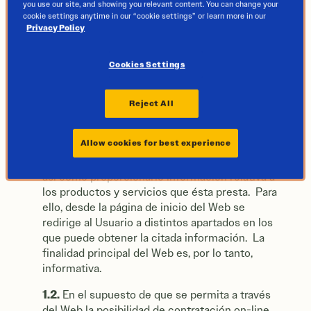
you use our site, and showing you relevant content. You can change your
cookie settings anytime in our “cookie settings” or learn more in our
Privacy Policy
CONDICIONES DE USO DEL
WEBSITE DE INTERNET
DE GOODYEAR TIRES ESPAÑA
Cookies Settings
S.A. (EL WEB)
1. Contenido y responsabilidad.
Reject All
1.1.
El Web tiene como finalidad principal dar a
Allow cookies for best experience
conocer a los Usuarios la
GOODYEAR TIRES ESPAÑA S.A.
empresa
,
así como proporcionarle información relativa a
los productos y servicios que ésta presta. Para
ello, desde la página de inicio del Web se
redirige al Usuario a distintos apartados en los
que puede obtener la citada información. La
finalidad principal del Web es, por lo tanto,
informativa.
1.2.
En el supuesto de que se permita a través
del Web la posibilidad de contratación on-line