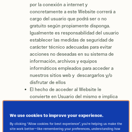
por la conexión a internet y
concretamente a este Website correrá a
cargo del usuario que podrá ser o no
gratuito según propiamente disponga.
Igualmente es responsabilidad del usuario
establecer las medidas de seguridad de
carácter técnico adecuadas para evitar
acciones no deseadas en su sistema de
información, archivos y equipos
informáticos empleados para acceder a
nuestros sitios web y descargarlos y/o
disfrutar de ellos
El hecho de acceder al Website le
convierte en Usuario del mismo e implica
que usted ha leído y acepta el
cumplimiento de sus condiciones de uso.
We use cookies to improve your experience.
Por ello, le rogamos lea atentamente las
By clicking “Allow cookies for best experience”, you’re helping us make the
siguientes:
site work better—like remembering your preferences, understanding how